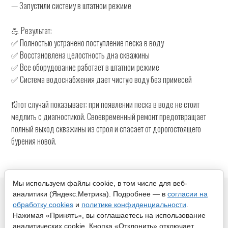
— Запустили систему в штатном режиме
💪 Результат:
✅ Полностью устранено поступление песка в воду
✅ Восстановлена целостность дна скважины
✅ Все оборудование работает в штатном режиме
✅ Система водоснабжения дает чистую воду без примесей
❗️Этот случай показывает: при появлении песка в воде не стоит
медлить с диагностикой. Своевременный ремонт предотвращает
полный выход скважины из строя и спасает от дорогостоящего
бурения новой.
Мы используем файлы cookie, в том числе для веб-
© 2012 - 2026 Родник ИНН 501811615603 · Ремонт и очистка
аналитики (Яндекс.Метрика). Подробнее — в
согласии на
скважин в Московской области
обработку cookies
и
политике конфиденциальности
.
Нажимая «Принять», вы соглашаетесь на использование
Копирование материалов сайта без разрешения запрещено и
аналитических cookie. Кнопка «Отклонить» отключает